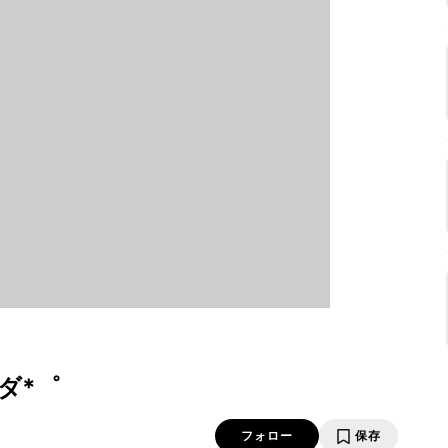
ダ*゜
フォロー
保存