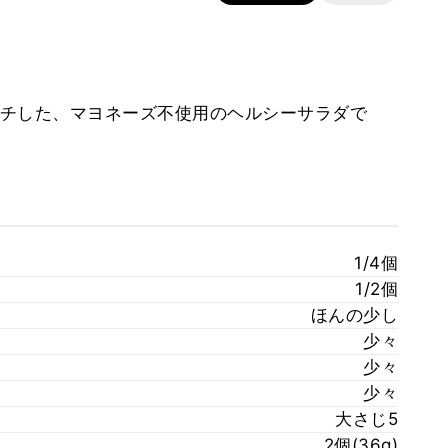
チした、マヨネーズ不使用のヘルシーサラダで
1/4個
1/2個
ほんの少し
少々
少々
少々
大さじ5
2個(36g)