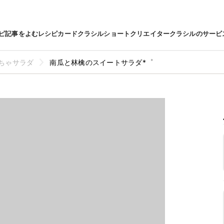
ピ
記事をよむ
レシピカード
クラシルショート
クリエイター
クラシルのサービ
ちゃサラダ
南瓜と林檎のスイートサラダ*゜