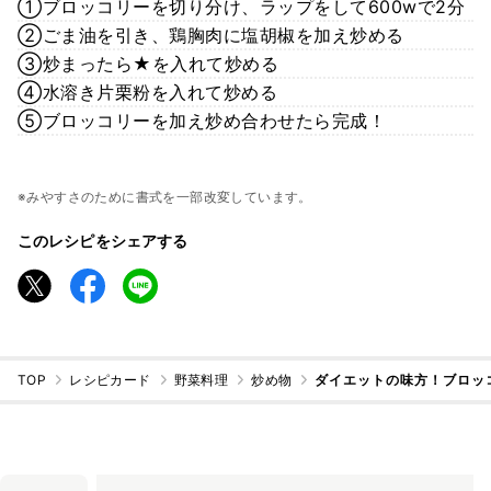
①ブロッコリーを切り分け、ラップをして600wで2分
②ごま油を引き、鶏胸肉に塩胡椒を加え炒める
③炒まったら★を入れて炒める
④水溶き片栗粉を入れて炒める
⑤ブロッコリーを加え炒め合わせたら完成！
※みやすさのために書式を一部改変しています。
このレシピをシェアする
TOP
レシピカード
野菜料理
炒め物
ダイエットの味方！ブロッ