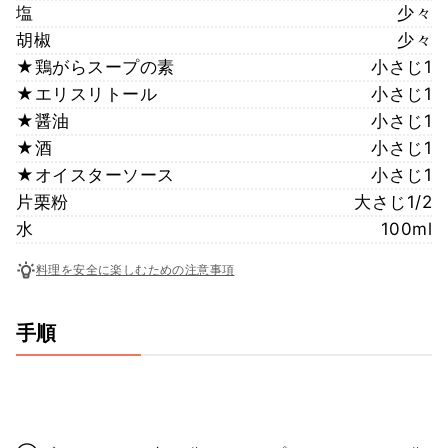
塩
少々
胡椒
少々
★鶏がらスープの素
小さじ1
★エリスリトール
小さじ1
★醤油
小さじ1
★酒
小さじ1
★オイスターソース
小さじ1
片栗粉
大さじ1/2
水
100ml
料理を安全に楽しむための注意事項
手順