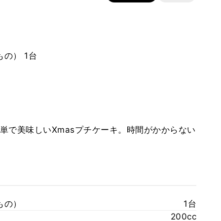
の） 1台
単で美味しいXmasプチケーキ。時間がかからない
もの）
1台
200cc