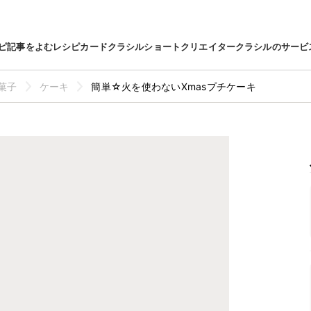
ピ
記事をよむ
レシピカード
クラシルショート
クリエイター
クラシルのサービ
菓子
ケーキ
簡単☆火を使わないXmasプチケーキ