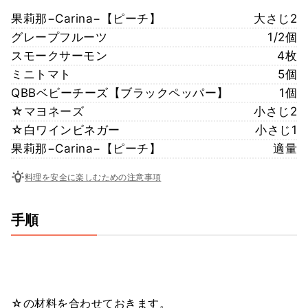
果莉那−Carina−【ピーチ】
大さじ2
グレープフルーツ
1/2個
スモークサーモン
4枚
ミニトマト
5個
QBBベビーチーズ【ブラックペッパー】
1個
☆マヨネーズ
小さじ2
☆白ワインビネガー
小さじ1
果莉那−Carina−【ピーチ】
適量
料理を安全に楽しむための注意事項
手順
☆の材料を合わせておきます。