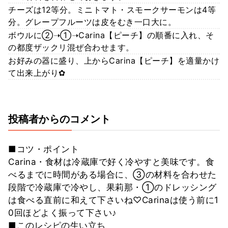
チーズは12等分。ミニトマト・スモークサーモンは4等
分。グレープフルーツは皮をむき一口大に。
ボウルに②➝①➝Carina【ピーチ】の順番に入れ、そ
の都度ザックリ混ぜ合わせます。
お好みの器に盛り、上からCarina【ピーチ】を適量かけ
て出来上がり✿
投稿者からのコメント
■コツ・ポイント
Carina・食材は冷蔵庫で好く冷やすと美味です。食
べるまでに時間がある場合に、③の材料を合わせた
段階で冷蔵庫で冷やし、果莉那・①のドレッシング
は食べる直前に和えて下さいね♡Carinaは使う前に1
0回ほどよく振って下さい♪
■このレシピの生い立ち