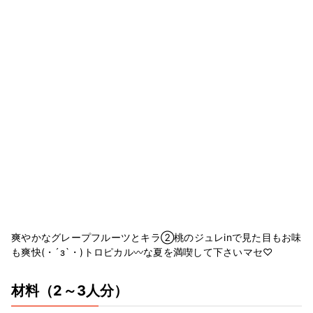
爽やかなグレープフルーツとキラ②桃のジュレinで見た目もお味
も爽快(・´з`・)トロピカル〰な夏を満喫して下さいマセ♡
材料
（2～3人分）