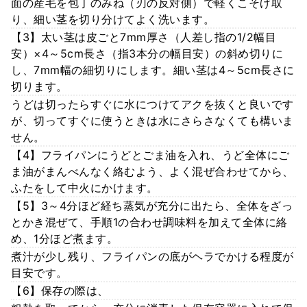
面の産毛を包丁のみね（刃の反対側）で軽くこそげ取
り、細い茎を切り分けてよく洗います。
【3】太い茎は皮ごと7mm厚さ（人差し指の1/2幅目
安）×4～5cm長さ（指3本分の幅目安）の斜め切りに
し、7mm幅の細切りにします。細い茎は4～5cm長さに
切ります。
うどは切ったらすぐに水につけてアクを抜くと良いです
が、切ってすぐに使うときは水にさらさなくても構いま
せん。
【4】フライパンにうどとごま油を入れ、うど全体にご
ま油がまんべんなく絡むよう、よく混ぜ合わせてから、
ふたをして中火にかけます。
【5】3～4分ほど経ち蒸気が充分に出たら、全体をざっ
とかき混ぜて、手順1の合わせ調味料を加えて全体に絡
め、1分ほど煮ます。
煮汁が少し残り、フライパンの底がヘラでかける程度が
目安です。
【6】保存の際は、