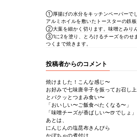
①厚揚げの水分をキッチンペーパーでし
アルミホイルを敷いたトースターの鉄板
②大葉を細かく切ります。味噌とみり
③1に2を塗り、とろけるチーズをのせ
つくまで焼きます。
投稿者からのコメント
焼けました！こんな感じ〜
お好みで七味唐辛子を振ってお召し上
とパクッとつまみ食い〜
「おいしい〜ご飯食べたくなる〜」
「味噌チーズが香ばしい〜🍺でしょ」
あとは、
にんじんの塩昆布きんぴら
かぼちゃの煮付け