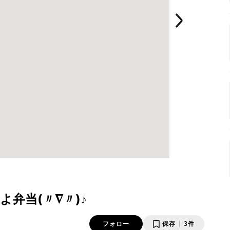
弁当(〃∇〃)♪
フォロー
保存
3件