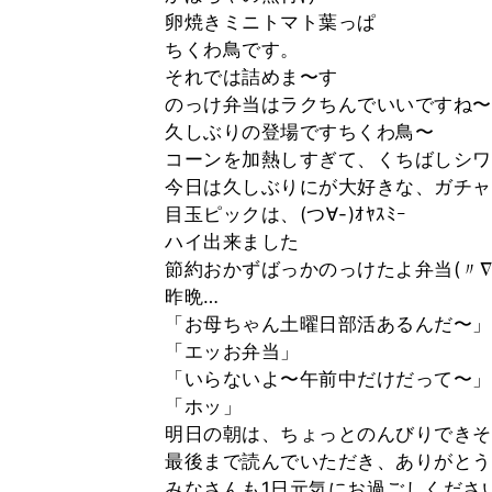
卵焼きミニトマト葉っぱ
ちくわ鳥です。
それでは詰めま〜す
のっけ弁当はラクちんでいいですね〜
久しぶりの登場ですちくわ鳥〜
コーンを加熱しすぎて、くちばしシワ
今日は久しぶりにが大好きな、ガチャ
目玉ピックは、(つ∀-)ｵﾔｽﾐｰ
ハイ出来ました
節約おかずばっかのっけたよ弁当(〃∇
昨晩…
「お母ちゃん土曜日部活あるんだ〜」
「エッお弁当」
「いらないよ〜午前中だけだって〜」
「ホッ」
明日の朝は、ちょっとのんびりできそ
最後まで読んでいただき、ありがとう
みなさんも1日元気にお過ごしくださ