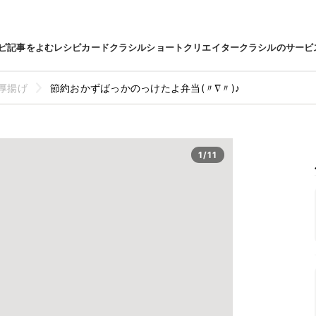
ピ
記事をよむ
レシピカード
クラシルショート
クリエイター
クラシルのサービ
厚揚げ
節約おかずばっかのっけたよ弁当(〃∇〃)♪
1/11