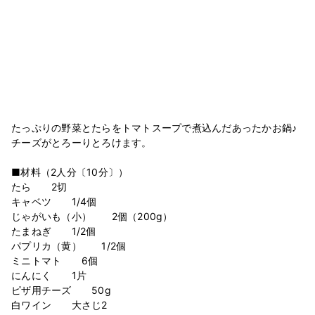
たっぷりの野菜とたらをトマトスープで煮込んだあったかお鍋♪
チーズがとろーりとろけます。
■材料（2人分〔10分〕）
たら 2切
キャベツ 1/4個
じゃがいも（小） 2個（200g）
たまねぎ 1/2個
パプリカ（黄） 1/2個
ミニトマト 6個
にんにく 1片
ピザ用チーズ 50g
白ワイン 大さじ2