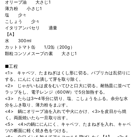
オリーブ油 大さじ1
薄力粉 小さじ1
塩 少々
こしょう 少々
イタリアンパセリ 適量
【A】
水 300ml
カットトマト缶 1/2缶（200g）
顆粒コンソメスープの素 大さじ1
■工程
<1> キャベツ、たまねぎはくし形に切る。パプリカは乱切りに
する。にんにくは潰して芽を取り除く。
<2> じゃがいもは皮をむいてひと口大に切る。耐熱皿に並べて
ラップをし、電子レンジ（600W）で5分加熱する。
<3> たらは3〜4等分に切り、塩、こしょうをふる。余分な水
分をふき取り、薄力粉をまぶす。
<4> 鍋にオリーブ油を入れて中火にかけ、<3>を皮目から焼
く。両面焼いたら一旦取り出す。
<5> <4>の鍋ににんにく、キャベツ、たまねぎを入れ、キャベ
ツの断面に軽く焼き色をつける。
<6> 白ワインを加えてアルコールを飛ばしたら【A】、<2>を