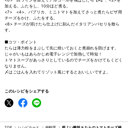
加える。ふたをし、10分ほど煮る。
<7> <4>、パプリカ、ミニトマトを加えてさっと煮たらピザ用
チーズをかけ、ふたをする。
<8> チーズが溶けたら仕上げに刻んだイタリアンパセリを散ら
す。
■コツ・ポイント
たらは薄力粉をまぶして先に焼いておくと煮崩れを防げます。
じゃがいもはあらかじめ電子レンジで加熱して時短！
トマトスープがあっさりとしているのでチーズをかけてもくどく
なりません。
〆はごはんを入れてリゾット風にするとおいしいですよ。
このレシピをシェアする
TOP
レシピカード
鍋料理
程よい酸味☆たらのトマトチーズ鍋