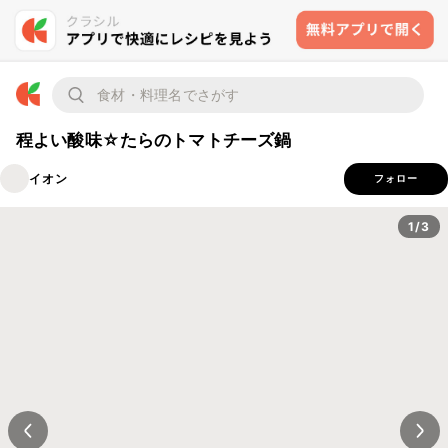
程よい酸味☆たらのトマトチーズ鍋
イオン
フォロー
1/3