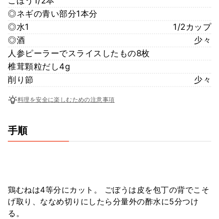
ごぼう1/2本
◎ネギの青い部分1本分
◎水1
1/2カップ
◎酒
少々
人参ピーラーでスライスしたもの8枚
椎茸顆粒だし4g
削り節
少々
料理を安全に楽しむための注意事項
手順
鶏むねは4等分にカット。 ごぼうは皮を包丁の背でこそ
げ取り、ななめ切りにしたら分量外の酢水に5分つけ
る。