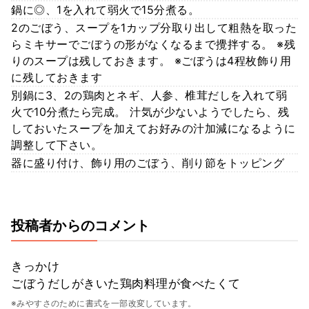
鍋に◎、1を入れて弱火で15分煮る。
2のごぼう、スープを1カップ分取り出して粗熱を取った
らミキサーでごぼうの形がなくなるまで攪拌する。 ※残
りのスープは残しておきます。 ※ごぼうは4程枚飾り用
に残しておきます
別鍋に3、2の鶏肉とネギ、人参、椎茸だしを入れて弱
火で10分煮たら完成。 汁気が少ないようでしたら、残
しておいたスープを加えてお好みの汁加減になるように
調整して下さい。
器に盛り付け、飾り用のごぼう、削り節をトッピング
投稿者からのコメント
きっかけ
ごぼうだしがきいた鶏肉料理が食べたくて
※みやすさのために書式を一部改変しています。