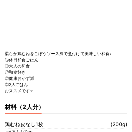
柔らか鶏むねをごぼうソース風で煮付けて美味しい和食♩
◎休日和食ごはん
◎大人の和食
◎和食好き
◎健康おかず派
◎2人ごはん
おススメです✨
材料
（2人分）
鶏むね皮なし1枚
(200g)