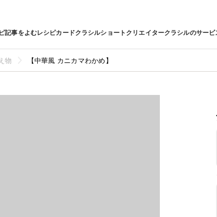
ピ
記事をよむ
レシピカード
クラシルショート
クリエイター
クラシルのサービ
え物
【中華風 カニカマわかめ】