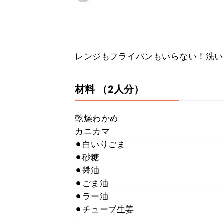
レンジもフライパンもいらない！洗い
材料
（2人分）
乾燥わかめ
カニカマ
⚫︎白いりごま
⚫︎砂糖
⚫︎醤油
⚫︎ごま油
⚫︎ラー油
⚫︎チューブ生姜