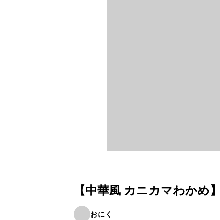
【中華風 カニカマわかめ
おにく