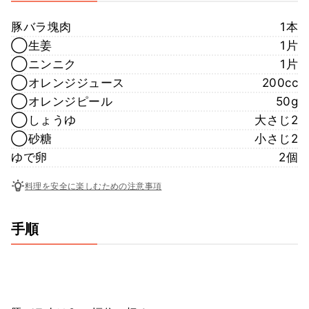
豚バラ塊肉
1本
◯生姜
1片
◯ニンニク
1片
◯オレンジジュース
200cc
◯オレンジピール
50g
◯しょうゆ
大さじ2
◯砂糖
小さじ2
ゆで卵
2個
料理を安全に楽しむための注意事項
手順