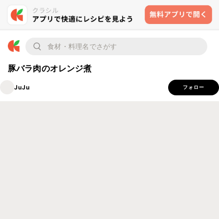
豚バラ肉のオレンジ煮
JuJu
フォロー