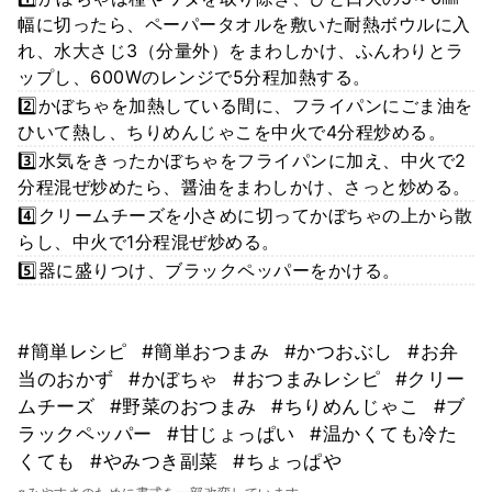
幅に切ったら、ペーパータオルを敷いた耐熱ボウルに入
れ、水大さじ3（分量外）をまわしかけ、ふんわりとラ
ップし、600Wのレンジで5分程加熱する。
2️⃣かぼちゃを加熱している間に、フライパンにごま油を
ひいて熱し、ちりめんじゃこを中火で4分程炒める。
3️⃣水気をきったかぼちゃをフライパンに加え、中火で2
分程混ぜ炒めたら、醤油をまわしかけ、さっと炒める。
4️⃣クリームチーズを小さめに切ってかぼちゃの上から散
らし、中火で1分程混ぜ炒める。
5️⃣器に盛りつけ、ブラックペッパーをかける。
#簡単レシピ
#簡単おつまみ
#かつおぶし
#お弁
当のおかず
#かぼちゃ
#おつまみレシピ
#クリー
ムチーズ
#野菜のおつまみ
#ちりめんじゃこ
#ブ
ラックペッパー
#甘じょっぱい
#温かくても冷た
くても
#やみつき副菜
#ちょっぱや