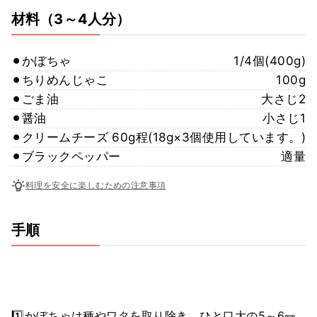
材料
（3～4人分）
⚫︎かぼちゃ
1/4個(400g)
⚫︎ちりめんじゃこ
100g
⚫︎ごま油
大さじ2
⚫︎醤油
小さじ1
⚫︎クリームチーズ
60g程(18g×3個使用しています。)
⚫︎ブラックペッパー
適量
料理を安全に楽しむための注意事項
手順
1️⃣かぼちゃは種やワタを取り除き、ひと口大の5～6㎜