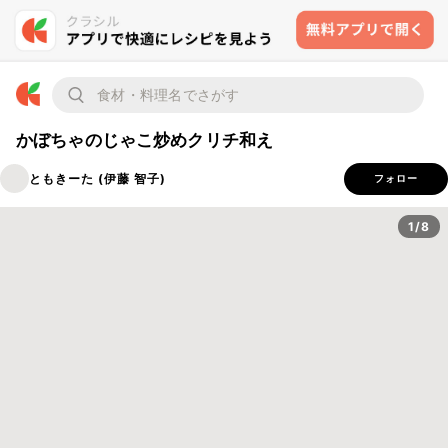
かぼちゃのじゃこ炒めクリチ和え
ともきーた (伊藤 智子)
フォロー
1/8