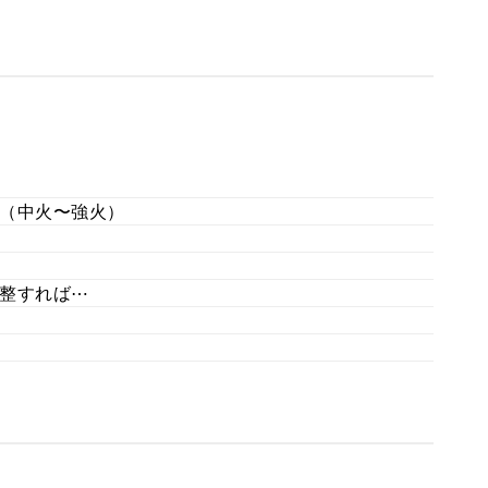
（中火〜強火）
整すれば⋯