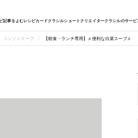
ピ
記事をよむ
レシピカード
クラシルショート
クリエイター
クラシルのサービ
コンソメスープ
【朝食・ランチ専用】♬便利な白菜スープ♬