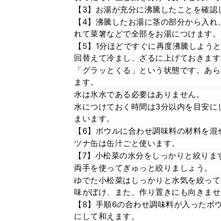
【3】お湯が充分に沸騰したことを確認
【4】沸騰したお湯に茎の部分から入れ
れて菜箸などで全部をお湯につけます。
【5】1分ほどですぐに再度沸騰しよう
回替えて冷まし、ざるに上げておきます
「グラッとくる」という状態です。あら
ます。
水は氷水である必要はありません。
水につけておく時間は3分以内を目安に
まいます。
【6】ボウルに合わせ調味料の材料を混
ツナ缶は缶汁ごと使います。
【7】小松菜の水分をしっかりと絞りま
両手を使ってぎゅっと絞りましょう。
ゆでた小松菜はしっかりと水気を絞って
味がぼけ、また、作り置きにも向きませ
【8】手順6の合わせ調味料が入ったボ
にして和えます。