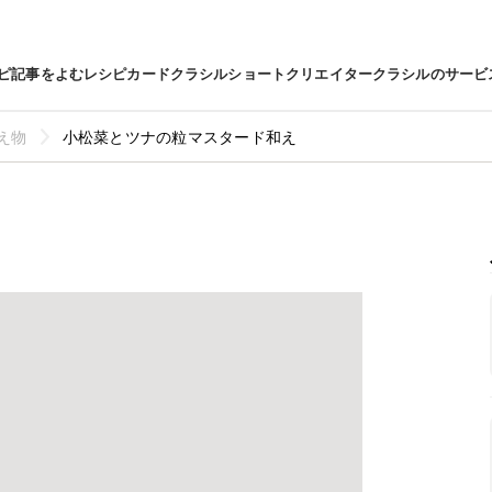
ピ
記事をよむ
レシピカード
クラシルショート
クリエイター
クラシルのサービ
え物
小松菜とツナの粒マスタード和え