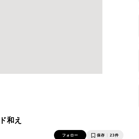
ド和え
フォロー
保存
23件