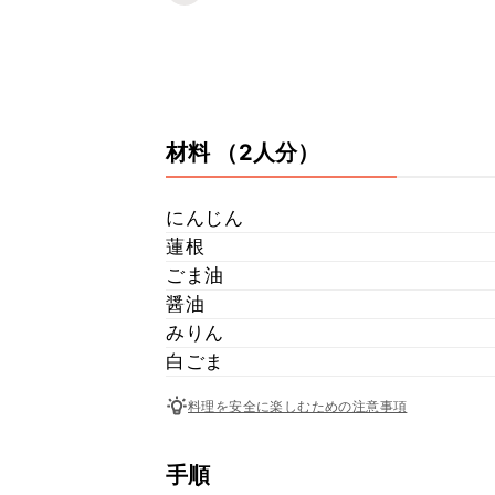
材料
（2人分）
にんじん
蓮根
ごま油
醤油
みりん
白ごま
料理を安全に楽しむための注意事項
手順