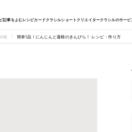
ピ
記事をよむ
レシピカード
クラシルショート
クリエイター
クラシルのサービ
め物
簡単1品！にんじんと蓮根のきんぴら！ レシピ・作り方