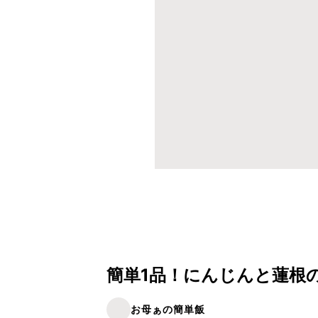
簡単1品！にんじんと蓮根
お母ぁの簡単飯