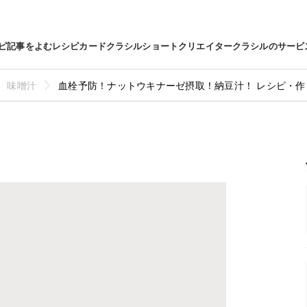
ピ
記事をよむ
レシピカード
クラシルショート
クリエイター
クラシルのサービ
味噌汁
血栓予防！ナットウキナーゼ摂取！納豆汁！ レシピ・作