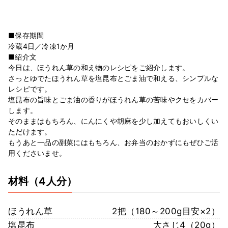
■保存期間
冷蔵4日／冷凍1か月
■紹介文
今日は、ほうれん草の和え物のレシピをご紹介します。
さっとゆでたほうれん草を塩昆布とごま油で和える、シンプルな
レシピです。
塩昆布の旨味とごま油の香りがほうれん草の苦味やクセをカバー
します。
そのままはもちろん、にんにくや胡麻を少し加えてもおいしくい
ただけます。
もうあと一品の副菜にはもちろん、お弁当のおかずにもぜひご活
用くださいませ。
材料
（4人分）
ほうれん草
2把（180～200g目安×2）
塩昆布
大さじ4（20g）