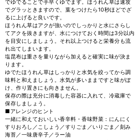
でゆでることで手早くゆでます。ほうれん草は速攻
でグラッときますので、葉をつけたら10秒ほどでざ
るに上げると良いです。
ほうれん草はアクが強いのでしっかりと水にさらし
てアクを抜きますが、水につけておく時間は3分以内
を目安にしましょう。それ以上つけると栄養分も流
れ出てしまいます。
塩昆布は重さを量りながら加えると確実に味が決ま
ります。
ゆでたほうれん草はしっかりと水気を絞ってから調
味料と和えましょう。水気が多いままですと味がぼ
け、作り置きにも向きません。
保存の際は充分に消毒した容器に入れて、冷蔵庫で
保存しましょう。
■アレンジのヒント
一緒に和えておいしい香辛料・香味野菜：にんにく
すりおろし／こしょう／すりごま／いりごま／刻み
海苔／一味唐辛子／ラー油