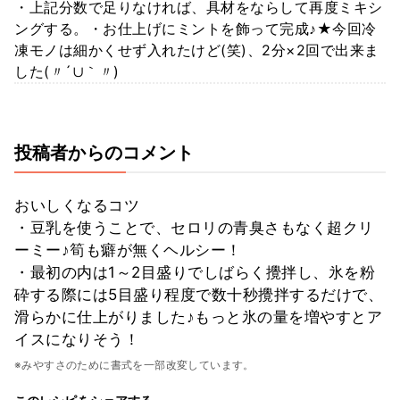
・上記分数で足りなければ、具材をならして再度ミキシ
ングする。・お仕上げにミントを飾って完成♪★今回冷
凍モノは細かくせず入れたけど(笑)、2分×2回で出来ま
した(〃´∪｀〃)ゞ
投稿者からのコメント
おいしくなるコツ
・豆乳を使うことで、セロリの青臭さもなく超クリ
ーミー♪筍も癖が無くヘルシー！
・最初の内は1～2目盛りでしばらく攪拌し、氷を粉
砕する際には5目盛り程度で数十秒攪拌するだけで、
滑らかに仕上がりました♪もっと氷の量を増やすとア
イスになりそう！
※みやすさのために書式を一部改変しています。