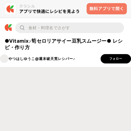
●Vitamix♪筍セロリアサイー豆乳スムージー● レシ
ピ・作り方
やつはしゆうこ@週末破天荒レシパー♪
フォロー