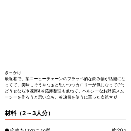
きっかけ
最近巷で、某コーヒーチェーンのフラッペ的な飲み物が話題にな
ってて、美味しそうやなぁと思いつつカロリーが気になって(^^;
どうせなら冷凍庫&冷蔵庫整理も兼ねて、ヘルシーなお野菜スム
ージーを作ろうと思い立ち、冷凍筍を使うに至った次第☆彡
材料
（2～3人分）
●冷凍たけのこ水煮
約20g