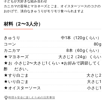
子どもが大好きな組み合わせ
カニカマの旨味とマヨネーズとごま、オイスターソースのコクの
おかげで、淡白なきゅうりがモリモリ食べられますよ
材料
（2〜3人分）
きゅうり
中1本（120gくらい）
コーン
80g
カニカマ
8本（60gくらい）
★マヨネーズ
大さじ2（24g）くらい
★お
小さじ2〜大さじ1くらい ※お好みで調節してく
酢
ださい。
★すり白ごま
大さじ2
★いり白ごま
大さじ1
★オイスターソース
小さじ1
料理を安全に楽しむための注意事項