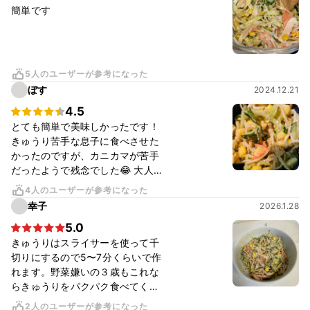
簡単です
5人のユーザーが参考になった
ぼす
2024.12.21
4.5
とても簡単で美味しかったです！
きゅうり苦手な息子に食べさせた
かったのですが、カニカマが苦手
だったようで残念でした😂 大人が
食べてもすごく美味しかったの
4人のユーザーが参考になった
で、大人用にリピートします🥹💕
幸子
2026.1.28
5.0
きゅうりはスライサーを使って千
切りにするので5〜7分くらいで作
れます。野菜嫌いの３歳もこれな
らきゅうりをパクパク食べてくれ
るので鬼リピしています！
2人のユーザーが参考になった