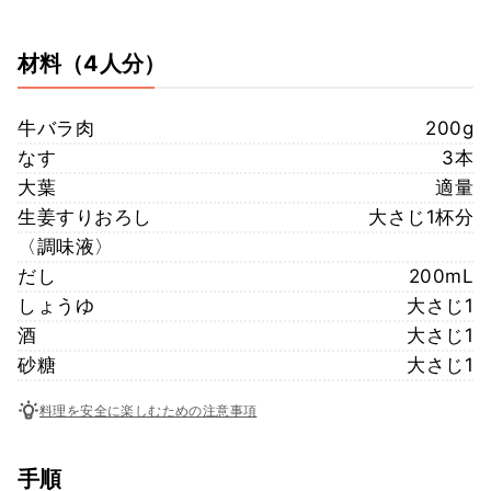
材料
（4人分）
牛バラ肉
200g
なす
3本
大葉
適量
生姜すりおろし
大さじ1杯分
〈調味液〉
だし
200mL
しょうゆ
大さじ1
酒
大さじ1
砂糖
大さじ1
料理を安全に楽しむための注意事項
手順