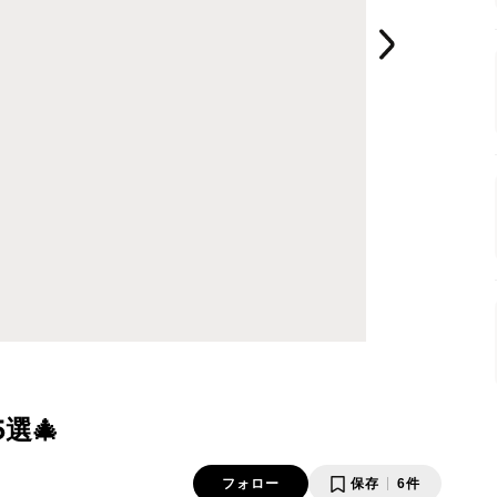
選🎄
フォロー
保存
6件