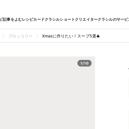
ピ
記事をよむ
レシピカード
クラシルショート
クリエイター
クラシルのサービ
ブロッコリー
Xmasに作りたい！スープ5選🎄
1/10