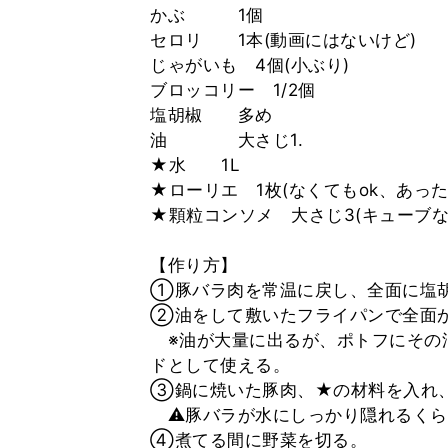
かぶ 1個
セロリ 1本(動画にはないけど)
じゃがいも 4個(小ぶり)
ブロッコリー 1/2個
塩胡椒 多め
油 大さじ1.
★水 1L
★ローリエ 1枚(なくてもok、あっ
★顆粒コンソメ 大さじ3(キューブな
【作り方】
①豚バラ肉を常温に戻し、全面に塩
②油をして敷いたフライパンで全面
※油が大量に出るが、ポトフにその
ドとして使える。
③鍋に焼いた豚肉、★の材料を入れ、
⚠️豚バラが水にしっかり隠れるくら
④煮てる間に野菜を切る。