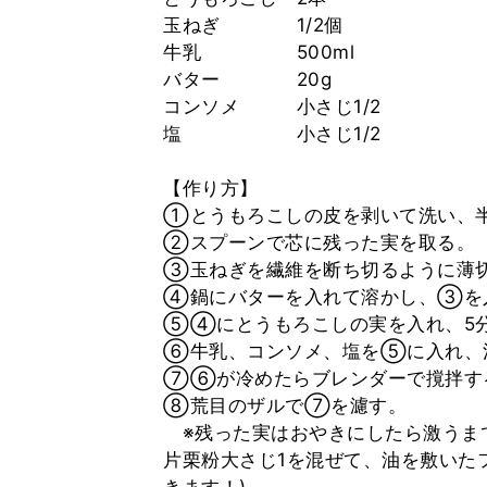
玉ねぎ 1/2個
牛乳 500ml
バター 20g
コンソメ 小さじ1/2
塩 小さじ1/2
【作り方】
①とうもろこしの皮を剥いて洗い、
②スプーンで芯に残った実を取る。
③玉ねぎを繊維を断ち切るように薄
④鍋にバターを入れて溶かし、③を
⑤④にとうもろこしの実を入れ、5
⑥牛乳、コンソメ、塩を⑤に入れ、
⑦⑥が冷めたらブレンダーで撹拌す
⑧荒目のザルで⑦を濾す。
※残った実はおやきにしたら激うまで
片栗粉大さじ1を混ぜて、油を敷いた