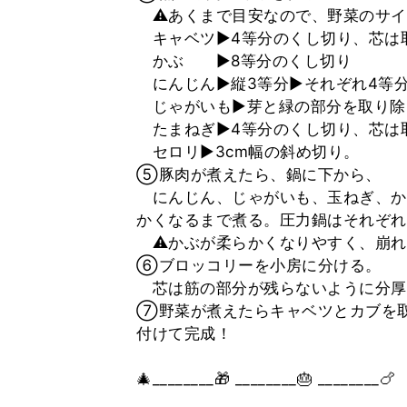
⚠️あくまで目安なので、野菜のサイ
キャベツ▶︎4等分のくし切り、芯は
かぶ ▶︎8等分のくし切り
にんじん▶︎縦3等分▶︎それぞれ4等分
じゃがいも▶︎芽と緑の部分を取り除
たまねぎ▶︎4等分のくし切り、芯は
セロリ▶︎3cm幅の斜め切り。
⑤豚肉が煮えたら、鍋に下から、
にんじん、じゃがいも、玉ねぎ、か
かくなるまで煮る。圧力鍋はそれぞれ
⚠️かぶが柔らかくなりやすく、崩れ
⑥ブロッコリーを小房に分ける。
芯は筋の部分が残らないように分厚
⑦野菜が煮えたらキャベツとカブを取
付けて完成！
🎄________🎁 ________🎂 ________🍗