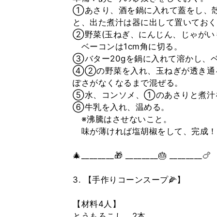
①あさり、酒を鍋に入れて蓋をし、
と、出た煮汁は器に出して置いておく
②野菜(玉ねぎ、にんじん、じゃがいも
ベーコンは1cm角に切る。
③バター20gを鍋に入れて溶かし、
④②の野菜を入れ、玉ねぎが透き通
ぽさがなくなるまで混ぜる。
⑤水、コンソメ、①のあさりと煮汁
⑥牛乳を入れ、温める。
※沸騰はさせないこと。
味が薄ければ塩胡椒をして、完成！
🎄________🎁 ________🎂 ________🍗
3. 【手作りコーンスープ🌽】
【材料4人】
とうもろこし 2本