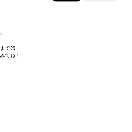
✨
まで🥰
みてね！