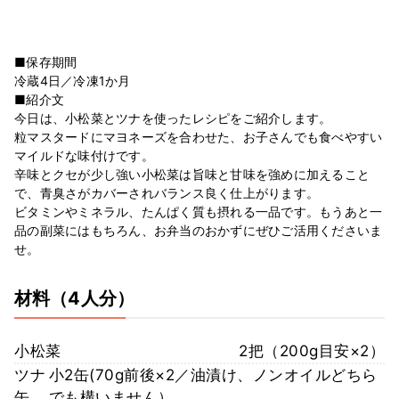
■保存期間
冷蔵4日／冷凍1か月
■紹介文
今日は、小松菜とツナを使ったレシピをご紹介します。
粒マスタードにマヨネーズを合わせた、お子さんでも食べやすい
マイルドな味付けです。
辛味とクセが少し強い小松菜は旨味と甘味を強めに加えること
で、青臭さがカバーされバランス良く仕上がります。
ビタミンやミネラル、たんぱく質も摂れる一品です。もうあと一
品の副菜にはもちろん、お弁当のおかずにぜひご活用くださいま
せ。
材料
（4人分）
小松菜
2把（200g目安×2）
ツナ
小2缶(70g前後×2／油漬け、ノンオイルどちら
缶
でも構いません）