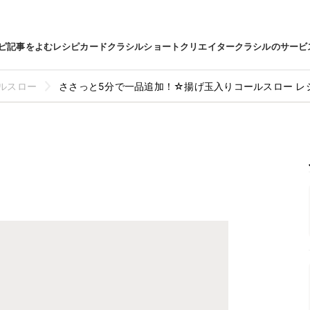
ピ
記事をよむ
レシピカード
クラシルショート
クリエイター
クラシルのサービ
ルスロー
ささっと5分で一品追加！☆揚げ玉入りコールスロー レ