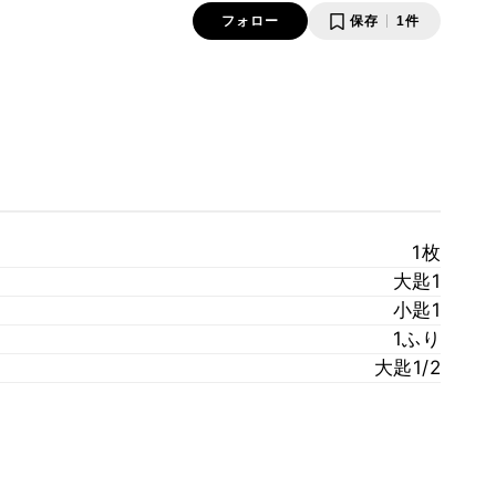
フォロー
保存
1件
1枚
大匙1
小匙1
1ふり
大匙1/2