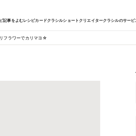
ピ
記事をよむ
レシピカード
クラシルショート
クリエイター
クラシルのサービ
リフラワーでカリマヨ☆