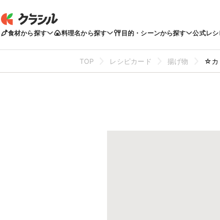
食材から探す
料理名から探す
目的・シーンから探す
公式レシ
TOP
レシピカード
揚げ物
☆カ