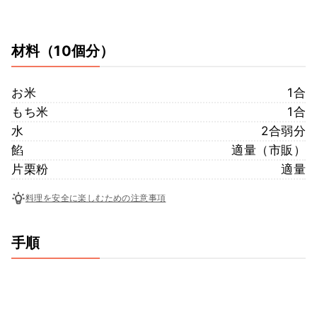
材料
（10個分）
お米
1合
もち米
1合
水
2合弱分
餡
適量（市販）
片栗粉
適量
料理を安全に楽しむための注意事項
手順