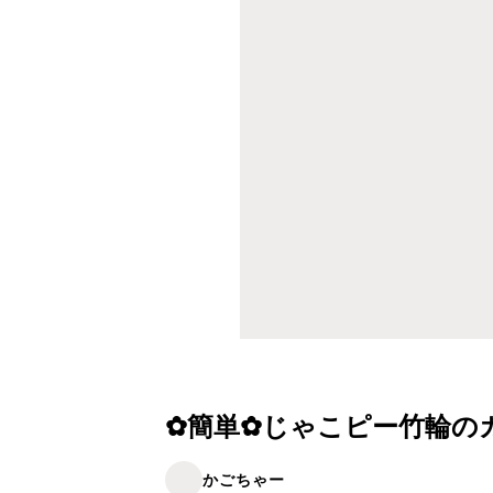
✿簡単✿じゃこピー竹輪の
かごちゃー