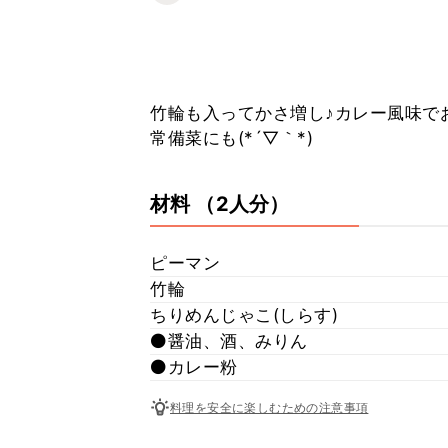
竹輪も入ってかさ増し♪カレー風味で
常備菜にも(*´▽｀*)
材料
（2人分）
ピーマン
竹輪
ちりめんじゃこ(しらす)
⚫醤油、酒、みりん
⚫カレー粉
料理を安全に楽しむための注意事項