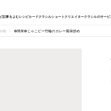
ピ
記事をよむ
レシピカード
クラシルショート
クリエイター
クラシルのサービ
め物
✿簡単✿じゃこピー竹輪のカレー風味炒め