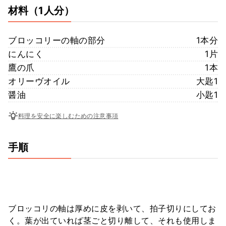
材料
（1人分）
ブロッコリーの軸の部分
1本分
にんにく
1片
鷹の爪
1本
オリーヴオイル
大匙1
醤油
小匙1
料理を安全に楽しむための注意事項
手順
ブロッコリの軸は厚めに皮を剥いて、拍子切りにしてお
く。葉が出ていれば茎ごと切り離して、それも使用しま