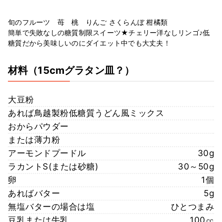
旬のフルーツ 苺 桃 りんご さくらんぼ 柑橘類
簡単で失敗なしの糖質制限スイーツ★チェリー洋なしリンゴ♪低
糖質だから美味しいのにダイエット中でも大丈夫！
材料
（15cmグラタン皿？）
大豆粉
あれば鳥越製粉低糖質うどん風ミックス
おからパウダー
または薄力粉
アーモンドプードル
30g
ラカントS(または砂糖)
30～50g
卵
1個
あればバター
5g
無塩バターの場合は塩
ひとつまみ
豆乳または牛乳
100㏄