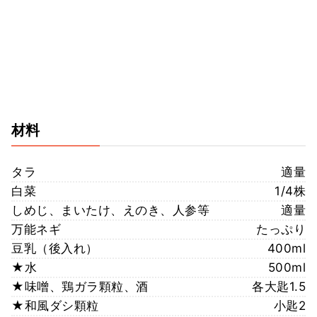
材料
タラ
適量
白菜
1/4株
しめじ、まいたけ、えのき、人参等
適量
万能ネギ
たっぷり
豆乳（後入れ）
400ml
★水
500ml
★味噌、鶏ガラ顆粒、酒
各大匙1.5
★和風ダシ顆粒
小匙2