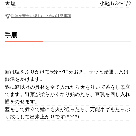
★塩
小匙1/3〜1/2
料理を安全に楽しむための注意事項
手順
鱈は塩をふりかけて5分〜10分おき、サッと湯通し又は
熱湯をかけます。
鍋に鱈以外の具材を全て入れたら★を注いで蓋をし煮立
てます。野菜が柔らかくなり始めたら、豆乳を回し入れ
鱈をのせます。
蓋をして煮立て鱈にも火が通ったら、万能ネギをたっぷ
り散らして出来上がりです(*^^*)