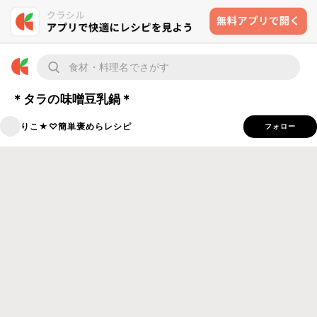
＊タラの味噌豆乳鍋＊
りこ★♡簡単褒めらレシピ
フォロー