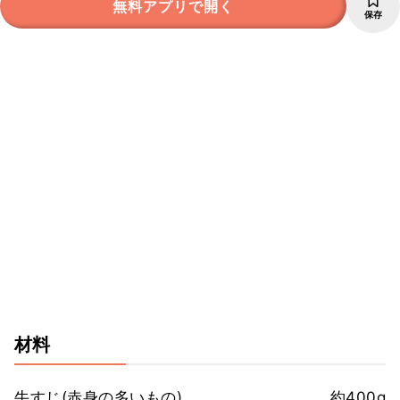
無料アプリで開く
保存
材料
牛すじ(赤身の多いもの)
約400g