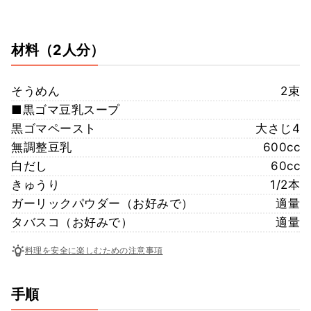
材料
（2人分）
そうめん
2束
■黒ゴマ豆乳スープ
黒ゴマペースト
大さじ4
無調整豆乳
600cc
白だし
60cc
きゅうり
1/2本
ガーリックパウダー（お好みで）
適量
タバスコ（お好みで）
適量
料理を安全に楽しむための注意事項
手順