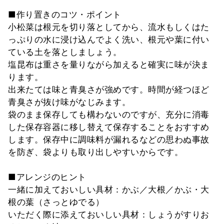
■作り置きのコツ・ポイント
小松菜は根元を切り落としてから、流水もしくはた
っぷりの水に浸け込んでよく洗い、根元や葉に付い
ている土を落としましょう。
塩昆布は重さを量りながら加えると確実に味が決ま
ります。
出来たては味と青臭さが強めです。時間が経つほど
青臭さが抜け味がなじみます。
袋のまま保存しても構わないのですが、充分に消毒
した保存容器に移し替えて保存することをおすすめ
します。保存中に調味料が漏れるなどの思わぬ事故
を防ぎ、袋よりも取り出しやすいからです。
■アレンジのヒント
一緒に加えておいしい具材：かぶ／大根／かぶ・大
根の葉（さっとゆでる）
いただく際に添えておいしい具材：しょうがすりお