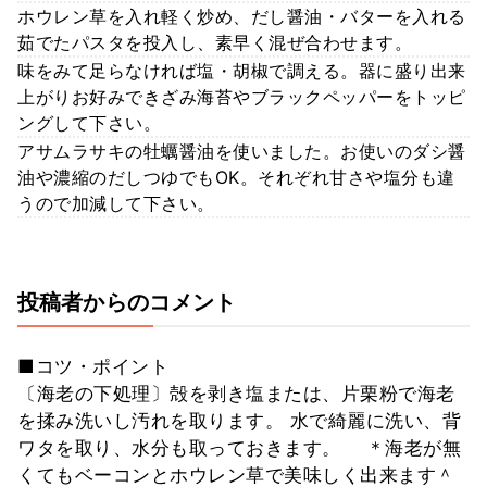
ホウレン草を入れ軽く炒め、だし醤油・バターを入れる
茹でたパスタを投入し、素早く混ぜ合わせます。
味をみて足らなければ塩・胡椒で調える。器に盛り出来
上がりお好みできざみ海苔やブラックペッパーをトッピ
ングして下さい。
アサムラサキの牡蠣醤油を使いました。お使いのダシ醤
油や濃縮のだしつゆでもOK。それぞれ甘さや塩分も違
うので加減して下さい。
投稿者からのコメント
■コツ・ポイント
〔海老の下処理〕殻を剥き塩または、片栗粉で海老
を揉み洗いし汚れを取ります。 水で綺麗に洗い、背
ワタを取り、水分も取っておきます。 ＊海老が無
くてもベーコンとホウレン草で美味しく出来ます＾