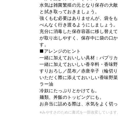
水気は雑菌繁殖の元となり保存の大敵
と拭き取っておきましょう。
強くもむ必要はありませんが、袋をも
べんなく行き渡るようにしましょう。
充分に消毒した保存容器に移し替えて
が取り出しやすく、保存中に袋の口か
す。
■アレンジのヒント
一緒に加えておいしい具材：パプリカ
一緒に加えておいしい香辛料・香味野
すりおろし／昆布／赤唐辛子（輪切り
いただく際に添えておいしい香味野菜
ラー油
冷奴にたっぷりとかけても。
麺類、丼飯のトッピングにも。
お弁当に詰める際は、水気をよく切っ
※みやすさのために書式を一部改変しています