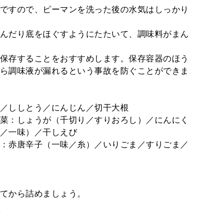
ですので、ピーマンを洗った後の水気はしっかり
んだり底をほぐすようにたたいて、調味料がまん
保存することをおすすめします。保存容器のほう
ら調味液が漏れるという事故を防ぐことができま
／ししとう／にんじん／切干大根
菜：しょうが（千切り／すりおろし）／にんにく
／一味）／干しえび
：赤唐辛子（一味／糸）／いりごま／すりごま／
てから詰めましょう。
。