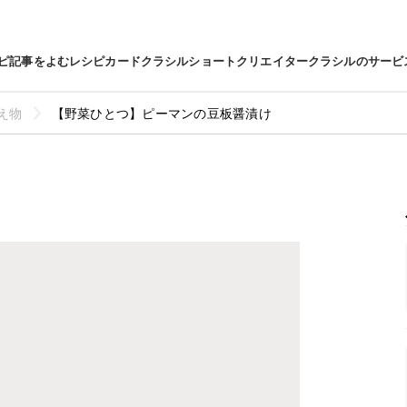
ピ
記事をよむ
レシピカード
クラシルショート
クリエイター
クラシルのサービ
え物
【野菜ひとつ】ピーマンの豆板醤漬け