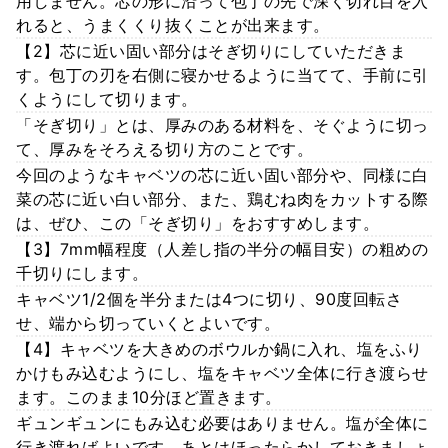
用しません。芯の形に沿って包丁の先で深く切れ目を入
れると、うまくくり抜くことが出来ます。
【2】芯に近い固い部分はそぎ切りにしていただきま
す。包丁の刃を右側に寝かせるように当てて、手前に引
くようにして切ります。
「そぎ切り」とは、厚みのある材料を、そぐように切っ
て、厚みをそろえる切り方のことです。
今回のようなキャベツの芯に近い固い部分や、同様に白
菜の芯に近い白い部分、また、鶏むね肉をカットする際
は、ぜひ、この「そぎ切り」をおすすめします。
【3】7mm幅程度（人差し指の半分の幅目安）の粗めの
千切りにします。
キャベツ1/2個を半分または4つに切り、90度回転さ
せ、端から切っていくとよいです。
【4】キャベツを大きめのボウルか鍋に入れ、塩をふり
かけもみ込むようにし、塩をキャベツ全体に行き渡らせ
ます。このまま10分ほど置きます。
ギュンギュンにもみ込む必要はありません。塩が全体に
行き渡ればよいです。あとはほったらかしておきましょ