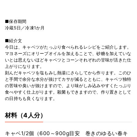
■保存期間
冷蔵5日／冷凍1か月
■紹介文
今日は、キャベツがたっぷり食べられるレシピをご紹介します。
マヨネーズにオリーブオイルを加えることで、砂糖を加えていな
いとは思えないほどキャベツとコーンそれぞれの甘味が活きた仕
上がりになります。
刻んだキャベツを塩もみし熱湯にさらしてから作ります。このひ
と手間で余分な水分が抜けてカサが減るとともに、キャベツ独特
の苦味や臭いが抜けますので、より味がしみ込みやすくたっぷり
食べやすく仕上がります。殺菌もできますので、作り置きとして
の日持ちも良くなります。
材料
（4人分）
キャベ
1/2個（600～900g目安 巻きのゆるい春キ