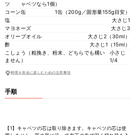
ツ
ャベツなら1個）
コーン缶
1缶（200g／固形量155g目安）
塩
大さじ1
マヨネーズ
大さじ3
オリーブオイル
大さじ2（30ml）
酢
大さじ1（15ml）
こしょう（粗挽き、粉末、どちらでも構い
小さじ
ません）
1/4
料理を安全に楽しむための注意事項
手順
【1】キャベツの芯は取り除きます。キャベツの芯は使