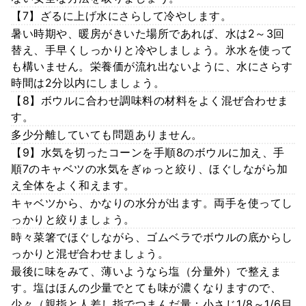
【7】ざるに上げ水にさらして冷やします。
暑い時期や、暖房がきいた場所であれば、水は2～3回
替え、手早くしっかりと冷やしましょう。氷水を使って
も構いません。栄養価が流れ出ないように、水にさらす
時間は2分以内にしましょう。
【8】ボウルに合わせ調味料の材料をよく混ぜ合わせま
す。
多少分離していても問題ありません。
【9】水気を切ったコーンを手順8のボウルに加え、手
順7のキャベツの水気をぎゅっと絞り、ほぐしながら加
え全体をよく和えます。
キャベツから、かなりの水分が出ます。両手を使ってし
っかりと絞りましょう。
時々菜箸でほぐしながら、ゴムベラでボウルの底からし
っかりと混ぜ合わせましょう。
最後に味をみて、薄いようなら塩（分量外）で整えま
す。塩はほんの少量でとても味が濃くなりますので、
少々（親指と人差し指でつまんだ量：小さじ1/8～1/6目