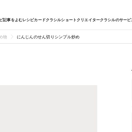
ピ
記事をよむ
レシピカード
クラシルショート
クリエイター
クラシルのサービ
め物
にんじんのせん切りシンプル炒め