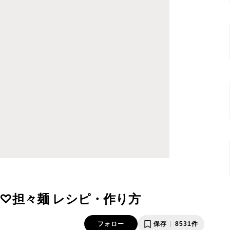
♡担々麺 レシピ・作り方
フォロー
保存
8531件