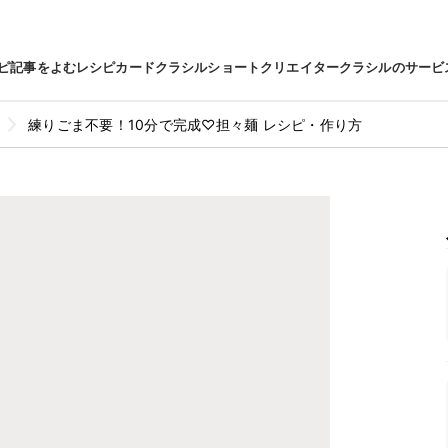
ピ
記事をよむ
レシピカード
クラシルショート
クリエイター
クラシルのサービ
練りごま不要！10分で完成♡担々麺 レシピ・作り方