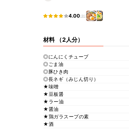
4.00
(9)
材料
（2人分）
◎にんにくチューブ
◎ごま油
◎豚ひき肉
◎長ネギ（みじん切り）
★味噌
★豆板醤
★ラー油
★醤油
★鶏ガラスープの素
★酒