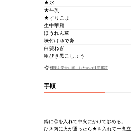
★水
★牛乳
★すりごま
生中華麺
ほうれん草
味付けゆで卵
白髪ねぎ
粗びき黒こしょう
料理を安全に楽しむための注意事項
手順
鍋に◎を入れて中火にかけて炒める。
ひき肉に火が通ったら★を入れて一煮立