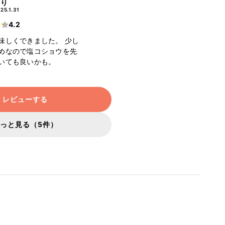
えり
25.1.31
4.2
味しくできました。 少し
めなので塩コショウを先
いても良いかも。
レビューする
っと見る（5件）