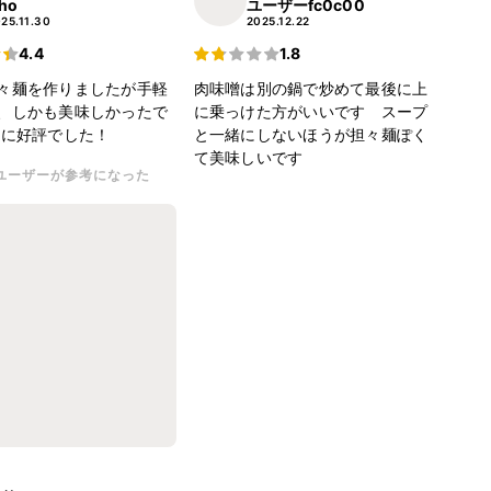
iho
ユーザーfc0c00
25.11.30
2025.12.22
4.4
1.8
々麺を作りましたが手軽
肉味噌は別の鍋で炒めて最後に上
、しかも美味しかったで
に乗っけた方がいいです スープ
族に好評でした！
と一緒にしないほうが担々麺ぽく
て美味しいです
ユーザーが参考になった