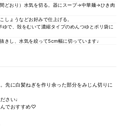
間どおり）水気を切る。器にスープ→中華麺→ひき肉
こしょうなどお好みで仕上げる。
半ゆで、殻をむいて濃縮タイプのめんつゆとポリ袋に
抜きし、水気を絞って5cm幅に切っています♩
。先に白髪ねぎを作り余った部分をみじん切りに
ください♩
絡んでおすすめ♡
。