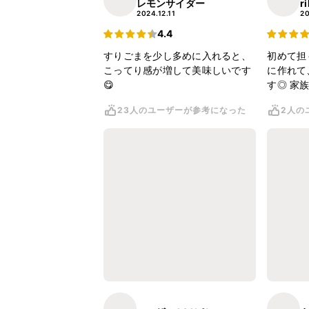
レモンサイダー
r
2024.12.11
20
4.4
すりごまを少し多めに入れると、
初めて担
こってり感が増して美味しいです
に作れて
😋
す◎ 家
23人のユーザーが参考になった
2人の