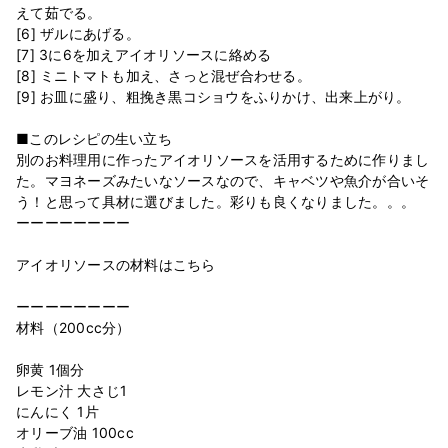
えて茹でる。
[6] ザルにあげる。
[7] 3に6を加えアイオリソースに絡める
[8] ミニトマトも加え、さっと混ぜ合わせる。
[9] お皿に盛り、粗挽き黒コショウをふりかけ、出来上がり。
■このレシピの生い立ち
別のお料理用に作ったアイオリソースを活用するために作りまし
た。マヨネーズみたいなソースなので、キャベツや魚介が合いそ
う！と思って具材に選びました。彩りも良くなりました。。。
ーーーーーーーー
アイオリソースの材料はこちら
ーーーーーーーー
材料（200cc分）
卵黄 1個分
レモン汁 大さじ1
にんにく 1片
オリーブ油 100cc