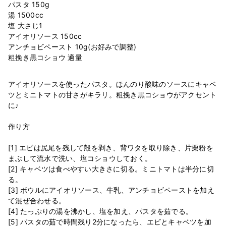
パスタ 150g
湯 1500cc
塩 大さじ1
アイオリソース 150cc
アンチョビペースト 10g(お好みで調整)
アイオリソースを使ったパスタ。ほんのり酸味のソースにキャベ
ツとミニトマトの甘さがキラリ。粗挽き黒コショウがアクセント
に♪
作り方
[1] エビは尻尾を残して殻を剥き、背ワタを取り除き、片栗粉を
まぶして流水で洗い、塩コショウしておく。
[2] キャベツは食べやすい大きさに切る。ミニトマトは半分に切
る。
[3] ボウルにアイオリソース、牛乳、アンチョビペーストを加え
て混ぜ合わせる。
[4] たっぷりの湯を沸かし、塩を加え、パスタを茹でる。
[5] パスタの茹で時間残り2分になったら、エビとキャベツを加