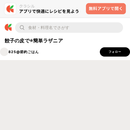
餃子の皮で⭐️簡単ラザニア
825@節約ごはん
フォロー