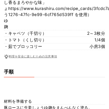
し
香るまろやかな味」
ょ
https://www.kurashiru.com/recipe_cards/3fcdc7
う
1276-47fc-9e99-6cf765d539ff を使用）
ゆ
麹
・キャベツ（千切り）
2～3枚分
・トマト（くし切り）
1/4個
・茹でブロッコリー
小房3個
料理を安全に楽しむための注意事項
手順
材料を準備する
豚ロースに生姜しょうゆ麹をまんべんなく塗る。