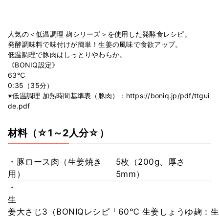
人気の＜低温調理 麹シリーズ＞を使用した発酵食レシピ。
発酵調味料で味付けが簡単！生姜の風味で食欲アップ。
低温調理で豚肉はしっとりやわらか。
《BONIQ設定》
63℃
0:35（35分）
※低温調理 加熱時間基準表（豚肉）：https://boniq.jp/pdf/ttgui
de.pdf
材料
（☆1～2人分☆）
・豚ロース肉（生姜焼き
5枚（200g、厚さ
用）
5mm）
・
生
姜
大さじ3（BONIQレシピ「60℃ 生姜しょうゆ麹：