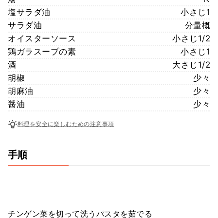
塩サラダ油
小さじ1
サラダ油
分量概
オイスターソース
小さじ1/2
鶏ガラスープの素
小さじ1
酒
大さじ1/2
胡椒
少々
胡麻油
少々
醤油
少々
料理を安全に楽しむための注意事項
手順
チンゲン菜を切って洗うパスタを茹でる