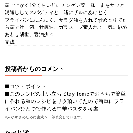
茹で上がる1分くらい前にチンゲン菜、豚こまをサッと
湯通ししてスパゲティと一緒にザルにあけとく
フライパンににんにく、サラダ油を入れて炒め香りでた
ら茹で汁、酒、牡蠣油、ガラスープ素入れて一気に炒め
あわせ胡椒、醤油少々
完成！
投稿者からのコメント
■コツ・ポイント
■このレシピの生い立ち StayHomeでおうちで簡単
に作れる麺のレシピをリク頂いてたので簡単にフラ
イパンひとつで作れる中華パスタを考案
※みやすさのために書式を一部改変しています。
たべれぽ