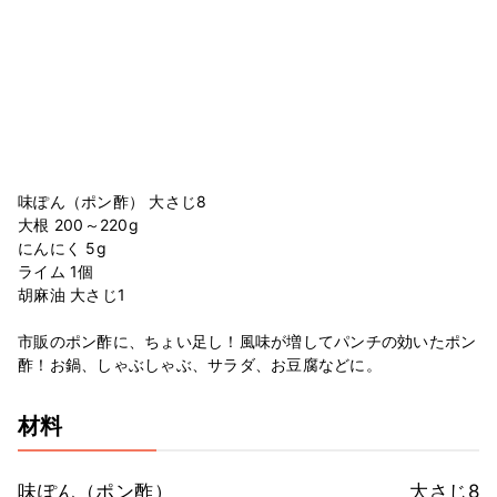
味ぽん（ポン酢） 大さじ8
大根 200～220g
にんにく 5g
ライム 1個
胡麻油 大さじ1
市販のポン酢に、ちょい足し！風味が増してパンチの効いたポン
酢！お鍋、しゃぶしゃぶ、サラダ、お豆腐などに。
材料
味ぽん（ポン酢）
大さじ8