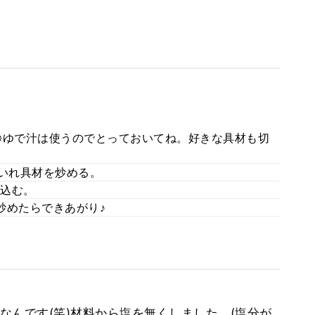
※ゆで汁は使うのでとっておいてね。好きな具材も切
をいれ具材を炒める。
込む。
炒めたらできあがり♪
なんです(笑)材料から塩を無くしました。(塩分が