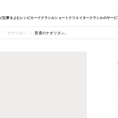
ピ
記事をよむ
レシピカード
クラシルショート
クリエイター
クラシルのサービ
ナポリタン
普通のナポリタン。