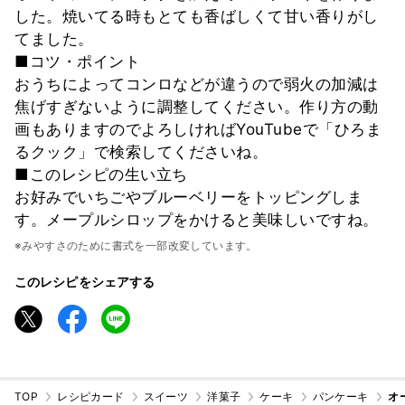
した。焼いてる時もとても香ばしくて甘い香りがし
てました。
■コツ・ポイント
おうちによってコンロなどが違うので弱火の加減は
焦げすぎないように調整してください。作り方の動
画もありますのでよろしければYouTubeで「ひろま
るクック」で検索してくださいね。
■このレシピの生い立ち
お好みでいちごやブルーベリーをトッピングしま
す。メープルシロップをかけると美味しいですね。
※みやすさのために書式を一部改変しています。
このレシピをシェアする
TOP
レシピカード
スイーツ
洋菓子
ケーキ
パンケーキ
オ