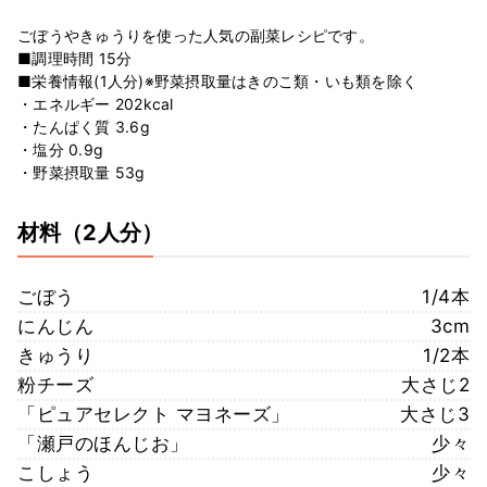
ごぼうやきゅうりを使った人気の副菜レシピです。
■調理時間 15分
■栄養情報(1人分)※野菜摂取量はきのこ類・いも類を除く
・エネルギー 202kcal
・たんぱく質 3.6g
・塩分 0.9g
・野菜摂取量 53g
材料
（2人分）
ごぼう
1/4本
にんじん
3cm
きゅうり
1/2本
粉チーズ
大さじ2
「ピュアセレクト マヨネーズ」
大さじ3
「瀬戸のほんじお」
少々
こしょう
少々