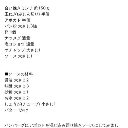
合い挽きミンチ 約150ｇ
玉ねぎ(みじん切り) 半個
アボカド 半個
パン粉 大さじ3強
卵 1個
ナツメグ 適量
塩コショウ 適量
ケチャップ 大さじ1
ソース 大さじ1
■ソースの材料
醤油 大さじ2
味醂 大さじ3
砂糖 大さじ1
お水 大さじ2
しょうが(チューブ) 小さじ1
ハンバーグにアボカドを混ぜ込み照り焼きソースにしてみまし