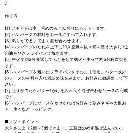
た！
作り方
[1] アボカドは少し荒めのみじん切りにカットします。
[2] ハンバーグの材料をボールにすべて入れます。
[3] 粘りがでるまでよく混ぜ合わせます。
[4] ハンバーグのたねを上下に叩き空気を抜き形を整え大さじ1位
の油をひきフライパンで焼きます。
[5] 中火で約3分裏返してふたをして弱火～中火で約5分程度焼き
ます。
[6] ハンバーグを焼いたフライパンをそのまま使用、バター以外
のソースの材料を入れ煮詰め味をみます。お好みに微調整して下
さい。
[7] 照りがでたらバター1かけを入れ良く混ぜ合わせソースの完成
です。
[8] ハンバーグにソースをかけあればお好みで刻みネギや大根お
ろし少々などトッピング。
■コツ・ポイント
大きさにより2個～3個できます。玉葱は炒めず混ぜ込んでいま