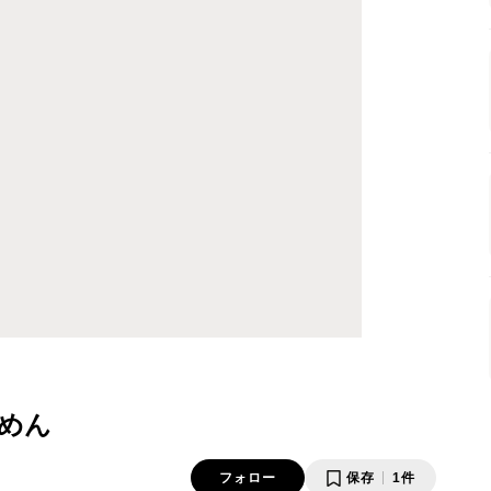
めん
フォロー
保存
1件