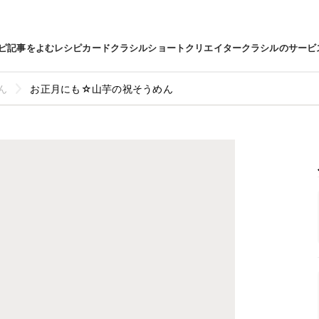
ピ
記事をよむ
レシピカード
クラシルショート
クリエイター
クラシルのサービ
ん
お正月にも☆山芋の祝そうめん