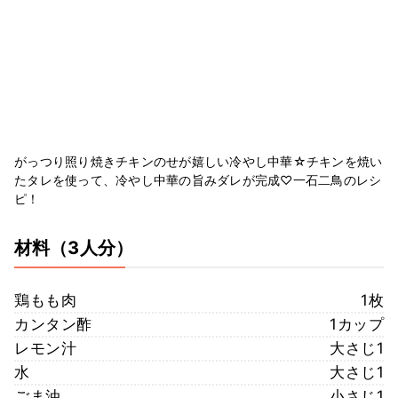
がっつり照り焼きチキンのせが嬉しい冷やし中華☆チキンを焼い
たタレを使って、冷やし中華の旨みダレが完成♡一石二鳥のレシ
ピ！
材料
（3人分）
鶏もも肉
1枚
カンタン酢
1カップ
レモン汁
大さじ1
水
大さじ1
ごま油
小さじ1