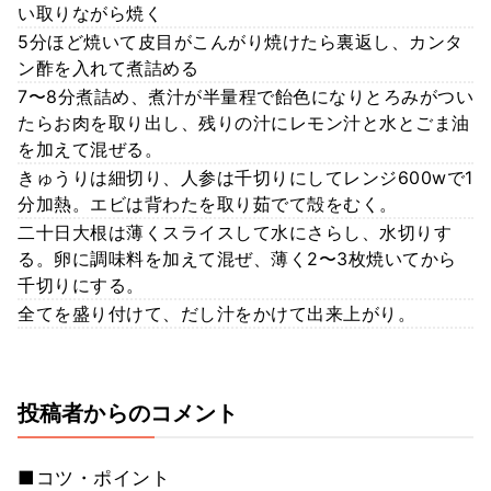
い取りながら焼く
5分ほど焼いて皮目がこんがり焼けたら裏返し、カンタ
ン酢を入れて煮詰める
7〜8分煮詰め、煮汁が半量程で飴色になりとろみがつい
たらお肉を取り出し、残りの汁にレモン汁と水とごま油
を加えて混ぜる。
きゅうりは細切り、人参は千切りにしてレンジ600wで1
分加熱。エビは背わたを取り茹でて殻をむく。
二十日大根は薄くスライスして水にさらし、水切りす
る。卵に調味料を加えて混ぜ、薄く2〜3枚焼いてから
千切りにする。
全てを盛り付けて、だし汁をかけて出来上がり。
投稿者からのコメント
■コツ・ポイント