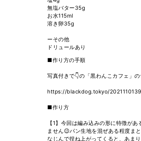
塩4g
無塩バター35g
お水115ml
溶き卵35g
ーその他
■作り方の手順
写真付きで👇の「黒わんこカフェ」の
https://blackdog.tokyo/202111013
■作り方
【1】今回は編み込みの形に特徴があ
ません😉パン生地を混ぜある程度ま
なじんで捏ね上がってくると、あまり