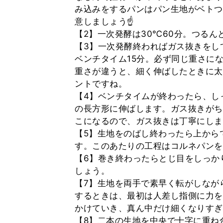
み込みをするパンはパン生地がベトつ
意しましょう☝
【2】一次発酵は30℃60分。つるん
【3】一次発酵終わればガス抜きをし
ベンチタイム15分。必ず同じ重さに
重さが違うと、細く伸ばしたときに太
ントですね。
【4】ベンチタイムが終わったら、しっ
の長方形に伸ばします。ガス抜きがち
こになるので、ガス抜きは丁寧にしま
【5】生地をのばし終わったら上から
す。このあたりの工程はコルネパンを
【6】巻き終わったらとじ目をしっか
しょう。
【7】生地を両手で素早く転がしなが
するときは、最初は人差し指側に力を
かけていき、真ん中だけ細くなりすぎ
【8】二本の生地を中央で十字に重ね