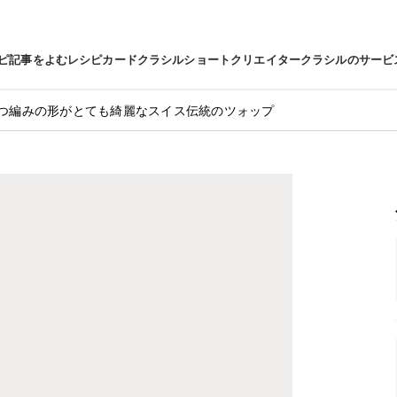
ピ
記事をよむ
レシピカード
クラシルショート
クリエイター
クラシルのサービ
つ編みの形がとても綺麗なスイス伝統のツォップ