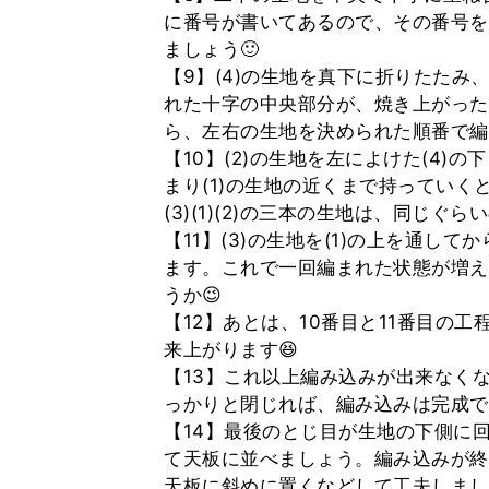
に番号が書いてあるので、その番号を
ましょう🙂
【9】(4)の生地を真下に折りたたみ
れた十字の中央部分が、焼き上がった
ら、左右の生地を決められた順番で編
【10】(2)の生地を左によけた(4
まり(1)の生地の近くまで持っていく
(3)(1)(2)の三本の生地は、同じ
【11】(3)の生地を(1)の上を通し
ます。これで一回編まれた状態が増え
うか😉
【12】あとは、10番目と11番目の
来上がります😆
【13】これ以上編み込みが出来なく
っかりと閉じれば、編み込みは完成で
【14】最後のとじ目が生地の下側に
て天板に並べましょう。編み込みが終
天板に斜めに置くなどして工夫しまし