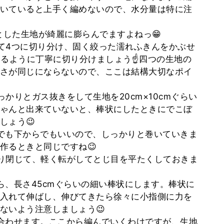
いていると上手く編めないので、水分量は特に注
とした生地が綺麗に膨らんでますよねっ😁
て4つに切り分け、固く絞った濡れふきんをかぶせ
なるように丁寧に切り分けましょう☝四つの生地の
さが同じにならないので、ここは結構大切なポイ
かりとガス抜きをして生地を20cm×10cmぐらい
ゃんと出来ていないと、棒状にしたときにでこぼ
しょう😉
でも下からでもいいので、しっかりと巻いていきま
作るときと同じですね😉
り閉じて、軽く転がしてとじ目を平たくしておきま
ら、長さ45cmぐらいの細い棒状にします。棒状に
入れて伸ばし、伸びてきたら徐々に小指側に力を
ないよう注意しましょう😉
合わせます。ここから編んでいくわけですが、生地