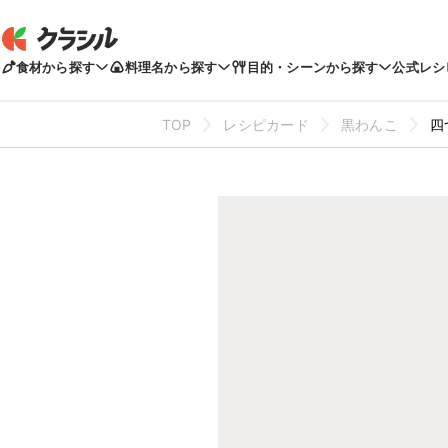
食材から探す
料理名から探す
目的・シーンから探す
公式レシ
TOP
レシピカード
黒わんこ
四