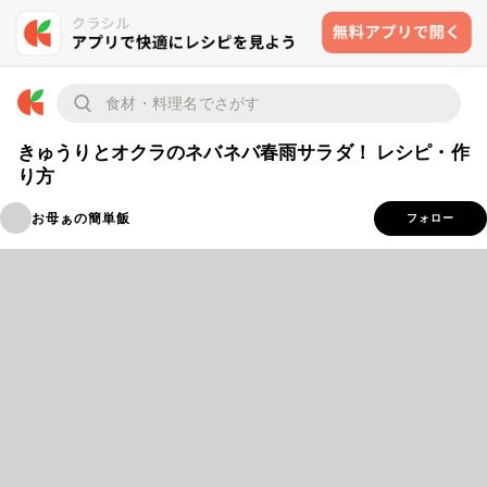
きゅうりとオクラのネバネバ春雨サラダ！ レシピ・作
り方
お母ぁの簡単飯
フォロー