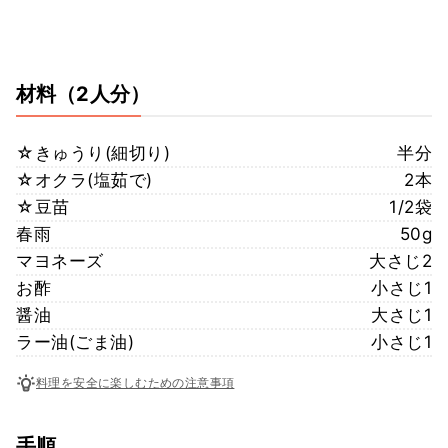
材料
（2人分）
☆きゅうり(細切り)
半分
☆オクラ(塩茹で)
2本
☆豆苗
1/2袋
春雨
50g
マヨネーズ
大さじ2
お酢
小さじ1
醤油
大さじ1
ラー油(ごま油)
小さじ1
料理を安全に楽しむための注意事項
手順