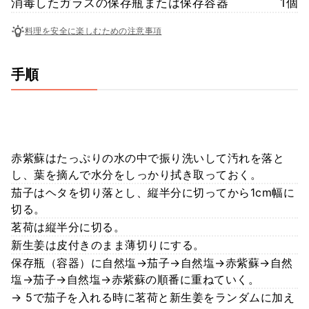
消毒したガラスの保存瓶または保存容器
1個
料理を安全に楽しむための注意事項
手順
赤紫蘇はたっぷりの水の中で振り洗いして汚れを落と
し、葉を摘んで水分をしっかり拭き取っておく。
茄子はヘタを切り落とし、縦半分に切ってから1cm幅に
切る。
茗荷は縦半分に切る。
新生姜は皮付きのまま薄切りにする。
保存瓶（容器）に自然塩→茄子→自然塩→赤紫蘇→自然
塩→茄子→自然塩→赤紫蘇の順番に重ねていく。
→ 5で茄子を入れる時に茗荷と新生姜をランダムに加え